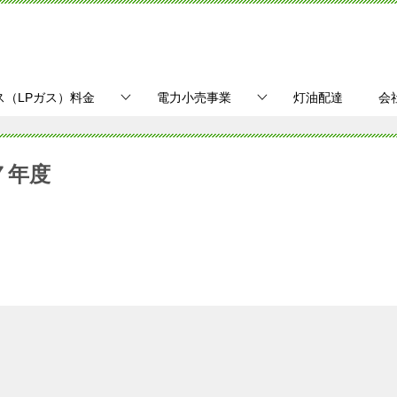
ス（LPガス）料金
電力小売事業
灯油配達
会
７年度